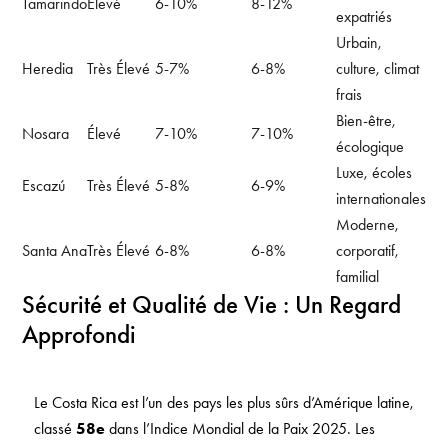
Tamarindo
Élevé
6-10%
8-12%
expatriés
Urbain,
Heredia
Très Élevé
5-7%
6-8%
culture, climat
frais
Bien-être,
Nosara
Élevé
7-10%
7-10%
écologique
Luxe, écoles
Escazú
Très Élevé
5-8%
6-9%
internationales
Moderne,
Santa Ana
Très Élevé
6-8%
6-8%
corporatif,
familial
Sécurité et Qualité de Vie : Un Regard
Approfondi
Le Costa Rica est l’un des pays les plus sûrs d’Amérique latine,
classé
58e
dans l’Indice Mondial de la Paix 2025. Les