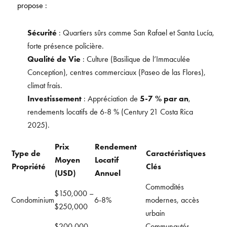
propose :
Sécurité
: Quartiers sûrs comme San Rafael et Santa Lucía,
forte présence policière.
Qualité de Vie
: Culture (Basilique de l’Immaculée
Conception), centres commerciaux (Paseo de las Flores),
climat frais.
Investissement
: Appréciation de
5-7 % par an
,
rendements locatifs de 6-8 % (Century 21 Costa Rica
2025).
Prix
Rendement
Type de
Caractéristiques
Moyen
Locatif
Propriété
Clés
(USD)
Annuel
Commodités
$150,000 –
Condominium
6-8%
modernes, accès
$250,000
urbain
$200,000
Communautés