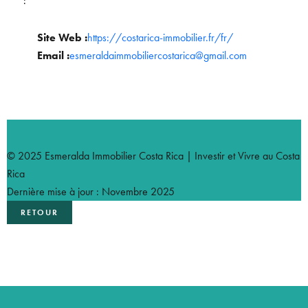
:
Site Web :
https://costarica-immobilier.fr/fr/
Email :
esmeraldaimmobiliercostarica@gmail.com
© 2025 Esmeralda Immobilier Costa Rica | Investir et Vivre au Costa
Rica
Dernière mise à jour : Novembre 2025
RETOUR