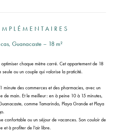
OMPLÉMENTAIRES
cas, Guanacaste – 18 m²
 optimiser chaque mètre carré. Cet appartement de 18
 seule ou un couple qui valorise la praticité.
nt 1 minute des commerces et des pharmacies, avec un
ée de main. Et le meilleur : en à peine 10 à 15 minutes,
u Guanacaste, comme Tamarindo, Playa Grande et Playa
go.
nne confortable ou un séjour de vacances. Son couloir de
 et à profiter de l’air libre.