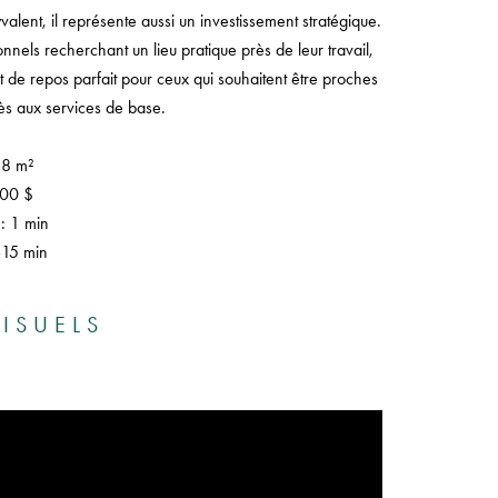
lent, il représente aussi un investissement stratégique.
nels recherchant un lieu pratique près de leur travail,
 de repos parfait pour ceux qui souhaitent être proches
ès aux services de base.
18 m²
000 $
: 1 min
–15 min
ISUELS