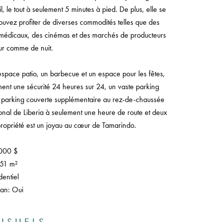
il, le tout à seulement 5 minutes à pied. De plus, elle se
uvez profiter de diverses commodités telles que des
 médicaux, des cinémas et des marchés de producteurs
ur comme de nuit.
space patio, un barbecue et un espace pour les fêtes,
ment une sécurité 24 heures sur 24, un vaste parking
e parking couverte supplémentaire au rez-de-chaussée
tional de Liberia à seulement une heure de route et deux
propriété est un joyau au cœur de Tamarindo.
.000 $
151 m²
entiel
éan: Oui