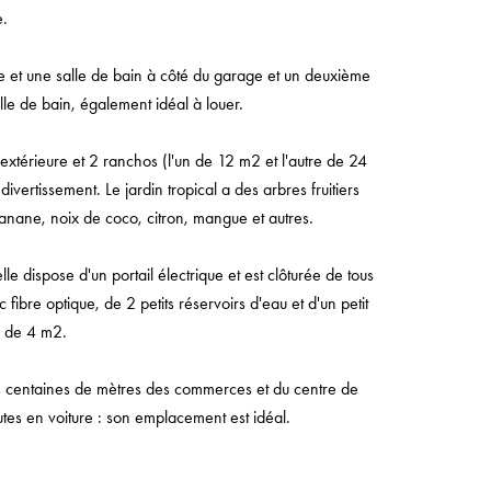
e.
ne et une salle de bain à côté du garage et un deuxième
le de bain, également idéal à louer.
xtérieure et 2 ranchos (l'un de 12 m2 et l'autre de 24
divertissement. Le jardin tropical a des arbres fruitiers
banane, noix de coco, citron, mangue et autres.
lle dispose d'un portail électrique et est clôturée de tous
fibre optique, de 2 petits réservoirs d'eau et d'un petit
e de 4 m2.
s centaines de mètres des commerces et du centre de
utes en voiture : son emplacement est idéal.