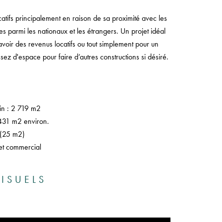
atifs principalement en raison de sa proximité avec les
ées parmi les nationaux et les étrangers. Un projet idéal
avoir des revenus locatifs ou tout simplement pour un
ssez d'espace pour faire d’autres constructions si désiré.
ain : 2 719 m2
 431 m2 environ.
 (25 m2)
et commercial
ISUELS