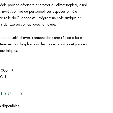
le pour se détendre et profiter du climat tropical, ainsi
ux invités comme au personnel. Les espaces ont été
urelle du Guanacaste, intégrant un style rustique et
 de luxe en contact avec la nature.
 opportunité d'investissement dans une région à forte
téressés par l'exploration des plages voisines et par des
ouristiques.
4 000 m²
 Oui
ISUELS
s disponibles