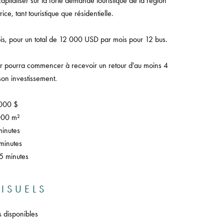
capitaliser sur la forte demande touristique de la région
ce, tant touristique que résidentielle.
, pour un total de 12 000 USD par mois pour 12 bus.
teur pourra commencer à recevoir un retour d'au moins 4
on investissement.
 000 $
5000 m²
minutes
minutes
5 minutes
ISUELS
s disponibles