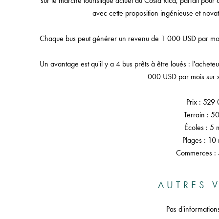
sur le marché touristique actuel du Costa Rica, parfait pour 
avec cette proposition ingénieuse et novatri
Chaque bus peut générer un revenu de 1 000 USD par mois
Un avantage est qu'il y a 4 bus prêts à être loués : l'ache
000 USD par mois sur s
Prix : 529
Terrain : 
Écoles : 5 
Plages : 10 
Commerces : 
AUTRES V
Pas d'information