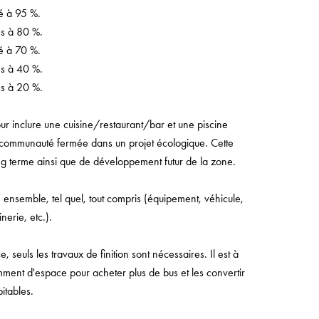
é à 95 %.
és à 80 %.
é à 70 %.
és à 40 %.
és à 20 %.
our inclure une cuisine/restaurant/bar et une piscine
 communauté fermée dans un projet écologique. Cette
long terme ainsi que de développement futur de la zone.
e ensemble, tel quel, tout compris (équipement, véhicule,
erie, etc.).
e, seuls les travaux de finition sont nécessaires. Il est à
amment d'espace pour acheter plus de bus et les convertir
itables.