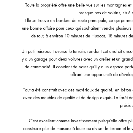
Toute la propriété offre une belle vue sur les montagnes et 
presque pas de voisins, situé 
Elle se trouve en bordure de route principale, ce qui permet 
une bonne affaire pour ceux qui souhaitent vendre plusieurs l
de tout, à environ 10 minutes de Huacas, 18 minutes de 
Un petit ruisseau traverse le terrain, rendant cet endroit encor
y a un garage pour deux voitures avec un atelier et un grand e
de commodité. Il convient de noter qu'il y a un espace parfa
offrant une opportunité de dévelop
Tout a été construit avec des matériaux de qualité, en béton
avec des meubles de qualité et de design exquis. La forêt d
précieu
C'est excellent comme investissement puisqu'elle offre plu
construire plus de maisons à louer ou diviser le terrain et l