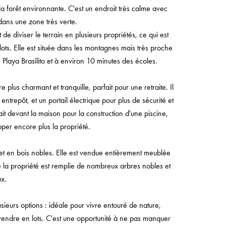
la forêt environnante. C'est un endroit très calme avec
dans une zone très verte.
de diviser le terrain en plusieurs propriétés, ce qui est
ots. Elle est située dans les montagnes mais très proche
Playa Brasilito et à environ 10 minutes des écoles.
e plus charmant et tranquille, parfait pour une retraite. Il
ntrepôt, et un portail électrique pour plus de sécurité et
it devant la maison pour la construction d'une piscine,
per encore plus la propriété.
 et en bois nobles. Elle est vendue entièrement meublée
e la propriété est remplie de nombreux arbres nobles et
x.
sieurs options : idéale pour vivre entouré de nature,
e vendre en lots. C'est une opportunité à ne pas manquer