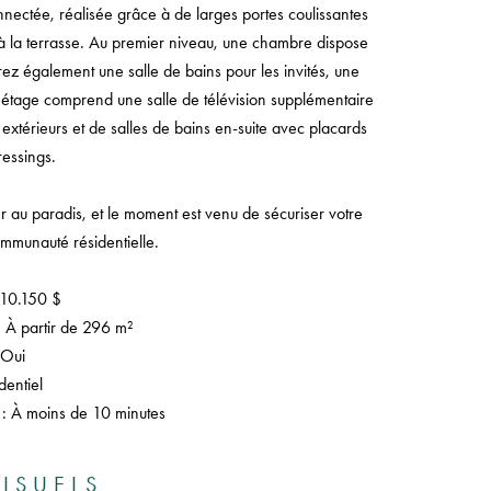
nectée, réalisée grâce à de larges portes coulissantes
er à la terrasse. Au premier niveau, une chambre dispose
rez également une salle de bains pour les invités, une
étage comprend une salle de télévision supplémentaire
 extérieurs et de salles de bains en-suite avec placards
ressings.
r au paradis, et le moment est venu de sécuriser votre
mmunauté résidentielle.
810.150 $
 : À partir de 296 m²
 Oui
dentiel
 : À moins de 10 minutes
ISUELS