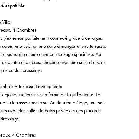
é et paisible.
Villa :
veaux, 4 Chambres
ieur/extérieur parfaitement connecté grâce à de larges
salon, une cuisine, une salle à manger et une terrasse.
 une buanderie et une cave de stockage spacieuse. Au
e les quatre chambres, chacune avec une salle de bains
grés ou des dressings.
ambres + Terrasse Enveloppante
x ajoute une terrasse en forme de L qui l'entoure. Le
r et la terrasse spacieuse. Au deuxième étage, une salle
utes avec des salles de bains privées et des placards
 dressings.
veaux, 4 Chambres