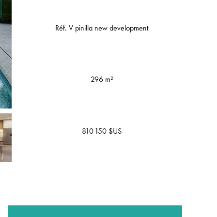
Réf. V pinilla new development
296 m²
810 150 $US