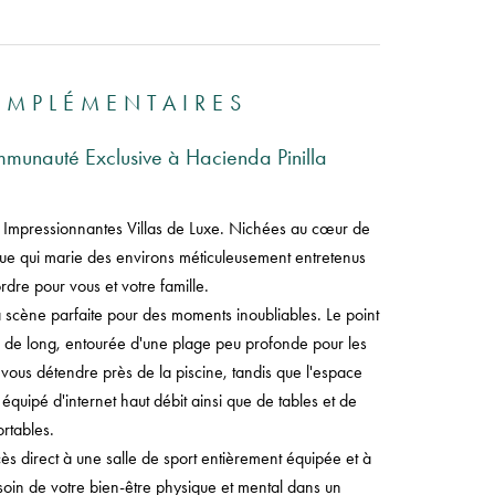
OMPLÉMENTAIRES
mmunauté Exclusive à Hacienda Pinilla
s Impressionnantes Villas de Luxe. Nichées au cœur de
que qui marie des environs méticuleusement entretenus
re pour vous et votre famille.
ène parfaite pour des moments inoubliables. Le point
s de long, entourée d'une plage peu profonde pour les
à vous détendre près de la piscine, tandis que l'espace
quipé d'internet haut débit ainsi que de tables et de
rtables.
ccès direct à une salle de sport entièrement équipée et à
soin de votre bien-être physique et mental dans un