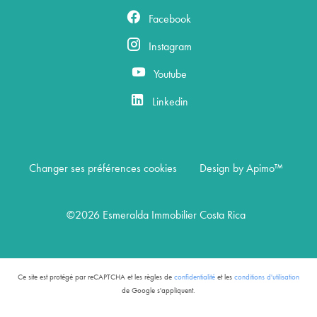
Facebook
Instagram
Youtube
Linkedin
Changer ses préférences cookies
Design by
Apimo™
©2026 Esmeralda Immobilier Costa Rica
Ce site est protégé par reCAPTCHA et les règles de
confidentialité
et les
conditions d'utilisation
de Google s'appliquent.