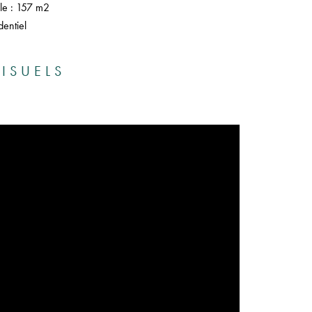
ale : 157 m2
entiel
ISUELS