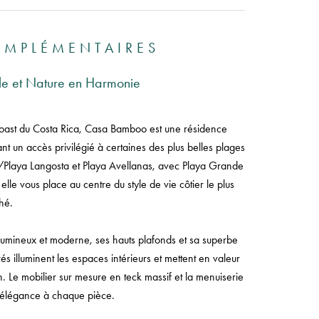
OMPLÉMENTAIRES
le et Nature en Harmonie
 Coast du Costa Rica, Casa Bamboo est une résidence
t un accès privilégié à certaines des plus belles plages
o/Playa Langosta et Playa Avellanas, avec Playa Grande
elle vous place au centre du style de vie côtier le plus
hé.
lumineux et moderne, ses hauts plafonds et sa superbe
s illuminent les espaces intérieurs et mettent en valeur
son. Le mobilier sur mesure en teck massif et la menuiserie
t élégance à chaque pièce.