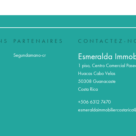
NS
PARTENAIRES
CONTACTEZ-N
Esmeralda Immobi
Segundamano-cr
1 piso, Centro Comercial Pase
Huacas Cabo Velas
50308
Guanacaste
Costa Rica
+506 6312 7470
esmeraldaimmobiliercostarica