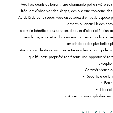
Aux trois quarts du terrain, une charmante petite rivière sai
fréquent d'observer des singes, des oiseaux tropicaux, de
Au-delà de ce ruisseau, vous disposerez d'un vaste espace po
enfants ou accueillir des che
Le terrain bénéficie des services d'eau et d'électricité, d'un 
résidence, et se situe dans un environnement calme et sé
Tamarindo et des plus belles pl
Que vous souhaitiez construire votre résidence principale, 
qualité, cette propriété représente une opportunité rar
exception
Caractéristiques d
• Superficie du ter
• Eau :
• Électricit
• Accès : Route asphaltée jusqu
AUTRES V