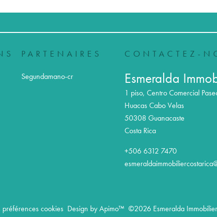
NS
PARTENAIRES
CONTACTEZ-N
Esmeralda Immobi
Segundamano-cr
1 piso, Centro Comercial Pase
Huacas Cabo Velas
50308
Guanacaste
Costa Rica
+506 6312 7470
esmeraldaimmobiliercostarica
 préférences cookies
Design by
Apimo™
©2026 Esmeralda Immobilier