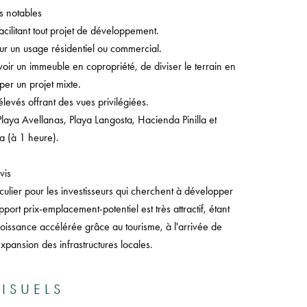
s notables
 facilitant tout projet de développement.
ur un usage résidentiel ou commercial.
ir un immeuble en copropriété, de diviser le terrain en
per un projet mixte.
evés offrant des vues privilégiées.
aya Avellanas, Playa Langosta, Hacienda Pinilla et
ia (à 1 heure).
vis
ticulier pour les investisseurs qui cherchent à développer
pport prix-emplacement-potentiel est très attractif, étant
issance accélérée grâce au tourisme, à l'arrivée de
xpansion des infrastructures locales.
ISUELS