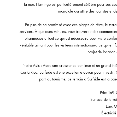
la mer. Flamingo est particulièrement célèbre pour ses cou
mondiale qui attire des touristes et 
En plus de sa proximité avec ces plages de rêve, le terra
services. À quelques minutes, vous trouverez des commerce
pharmacies et tout ce qui est nécessaire pour vivre confor
véritable aimant pour les visiteurs internationaux, ce qui en f
projet de location
Notre Avis : Avec une croissance continue et un grand int
Costa Rica, Surfside est une excellente option pour investir.
parti du tourisme, ce terrain à Surfside est la ba
Prix: 169
Surface du terr
Eau: O
Électricit