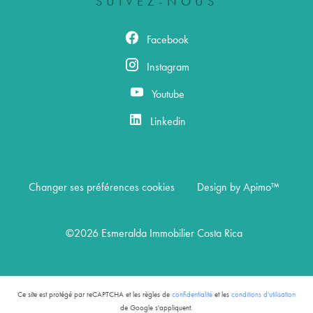
SUIVEZ-NOUS
Facebook
Instagram
Youtube
Linkedin
Changer ses préférences cookies
Design by
Apimo™
©2026 Esmeralda Immobilier Costa Rica
Ce site est protégé par reCAPTCHA et les règles de
confidentialité
et les
conditions d'utilisation
de Google s'appliquent.