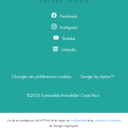
SUIVEZ-NOUS
Facebook
Instagram
Youtube
Linkedin
Changer ses préférences cookies
Design by
Apimo™
©2026 Esmeralda Immobilier Costa Rica
Ce site est protégé par reCAPTCHA et les règles de
confidentialité
et les
conditions d'utilisation
de Google s'appliquent.