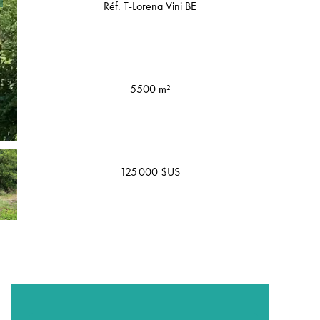
Réf. T-Lorena Vini BE
5500 m²
125 000 $US