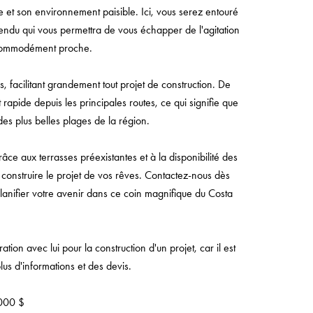
le et son environnement paisible. Ici, vous serez entouré
étendu qui vous permettra de vous échapper de l'agitation
t commodément proche.
es, facilitant grandement tout projet de construction. De
rapide depuis les principales routes, ce qui signifie que
s plus belles plages de la région.
râce aux terrasses préexistantes et à la disponibilité des
 construire le projet de vos rêves. Contactez-nous dès
lanifier votre avenir dans ce coin magnifique du Costa
ration avec lui pour la construction d'un projet, car il est
us d'informations et des devis.
 000 $