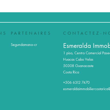
NS
PARTENAIRES
CONTACTEZ-N
Esmeralda Immobi
Segundamano-cr
1 piso, Centro Comercial Pase
Huacas Cabo Velas
50308
Guanacaste
Costa Rica
+506 6312 7470
esmeraldaimmobiliercostarica