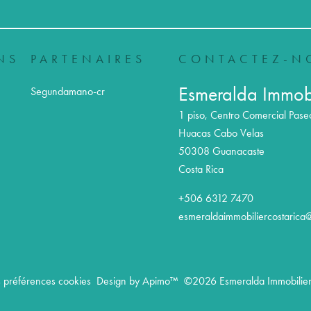
NS
PARTENAIRES
CONTACTEZ-N
Esmeralda Immobi
Segundamano-cr
1 piso, Centro Comercial Pase
Huacas Cabo Velas
50308
Guanacaste
Costa Rica
+506 6312 7470
esmeraldaimmobiliercostarica
 préférences cookies
Design by
Apimo™
©2026 Esmeralda Immobilier