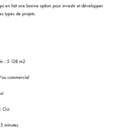
qui en fait une bonne option pour investir et développer
es types de projets.
ain : 5 128 m2
t/ou commercial
ui
 : Oui
5 minutes