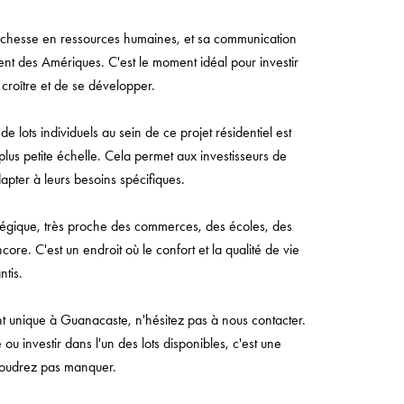
 richesse en ressources humaines, et sa communication
nt des Amériques. C'est le moment idéal pour investir
croître et de se développer.
de lots individuels au sein de ce projet résidentiel est
plus petite échelle. Cela permet aux investisseurs de
dapter à leurs besoins spécifiques.
tégique, très proche des commerces, des écoles, des
re. C'est un endroit où le confort et la qualité de vie
ntis.
ent unique à Guanacaste, n'hésitez pas à nous contacter.
 ou investir dans l'un des lots disponibles, c'est une
voudrez pas manquer.