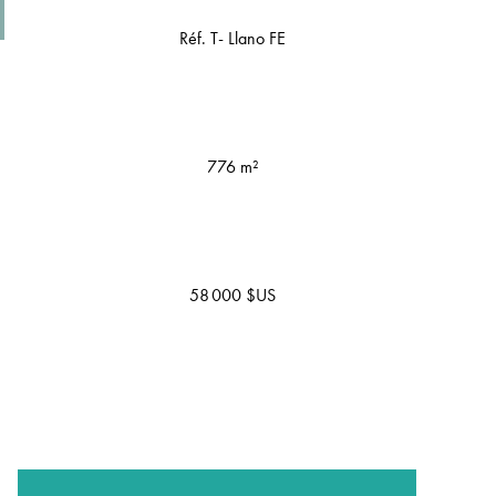
Réf. T- Llano FE
776 m²
58 000 $US