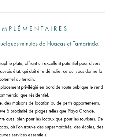
OMPLÉMENTAIRES
 quelques minutes de Huacas et Tamarindo.
phie plate, offrant un excellent potentiel pour divers
uvais état, qui doit être démolie, ce qui vous donne la
otentiel du terrain.
emplacement privilégié en bord de route publique le rend
ommercial que résidentiel.
e, des maisons de location ou de petits appartements.
ouve à proximité de plages telles que Playa Grande,
te aussi bien pour les locaux que pour les touristes. De
acas, où l’on trouve des supermarchés, des écoles, des
utres services essentiels.